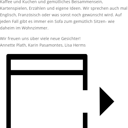
Kaffee und Kuchen und gemütliches Beisammensein,
Kartenspielen, Erzählen und eigene Ideen. Wir sprechen auch mal
Englisch, Französisch oder was sonst noch gewünscht wird. Auf
jeden Fall gibt es immer ein Sofa zum gemütlich Sitzen- wie
daheim im Wohnzimmer.
Wir freuen uns über viele neue Gesichter!
Annette Plath, Karin Pasamontes, Lisa Herms