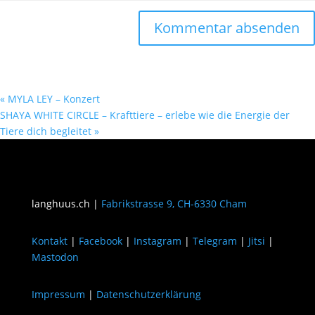
«
MYLA LEY – Konzert
SHAYA WHITE CIRCLE – Krafttiere – erlebe wie die Energie der
Tiere dich begleitet
»
langhuus.ch |
Fabrikstrasse 9, CH-6330 Cham
Kontakt
|
Facebook
|
Instagram
|
Telegram
|
Jitsi
|
Mastodon
Impressum
|
Datenschutzerklärung