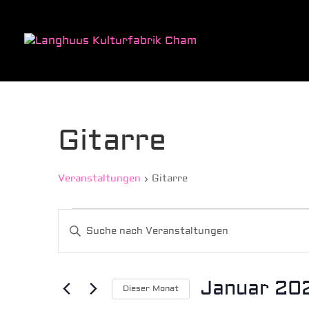
Gitarre
Veranstaltungen
Gitarre
Veranstaltungen
Veranstaltungen
Bitte
Suche
Schlüsselwort
und
eingeben.
Ansichten,
Suche
Januar 20
Navigation
Dieser Monat
nach