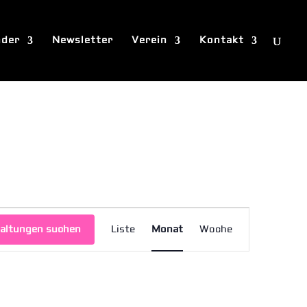
nder
Newsletter
Verein
Kontakt
Veranstaltung
Ansichten-
altungen suchen
Liste
Monat
Woche
Navigation