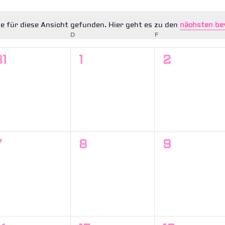
e für diese Ansicht gefunden. Hier geht es zu den
nächsten be
Hinweis
TTWOCH
D
DONNERSTAG
F
FREITAG
0
0
0
31
1
2
en,
Veranstaltungen,
Veranstaltungen,
Veranstal
0
0
0
7
8
9
en,
Veranstaltungen,
Veranstaltungen,
Veranstal