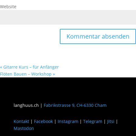
Website
«
Gitarre Kurs – für Anfänger
Flöten Bauen – Workshop
»
langhuus.ch |
Fabrikstrasse 9, CH-6330 Cham
Kontakt
|
Facebook
|
Instagram
|
Telegram
|
Jitsi
|
Mastodon