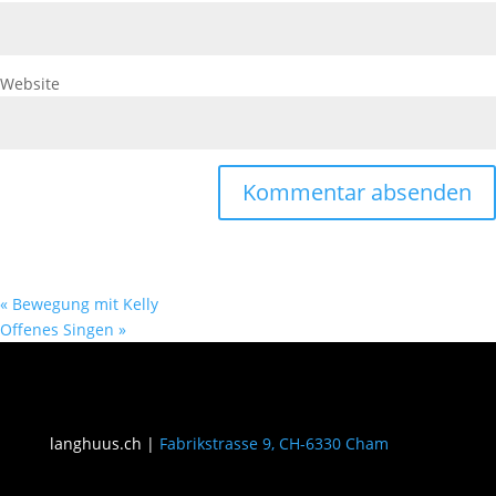
Website
«
Bewegung mit Kelly
Offenes Singen
»
langhuus.ch |
Fabrikstrasse 9, CH-6330 Cham