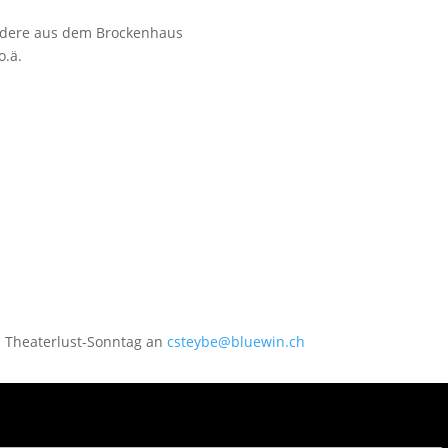
ondere aus dem Brockenhaus
o.ä.
m Theaterlust-Sonntag an
csteybe@bluewin.ch