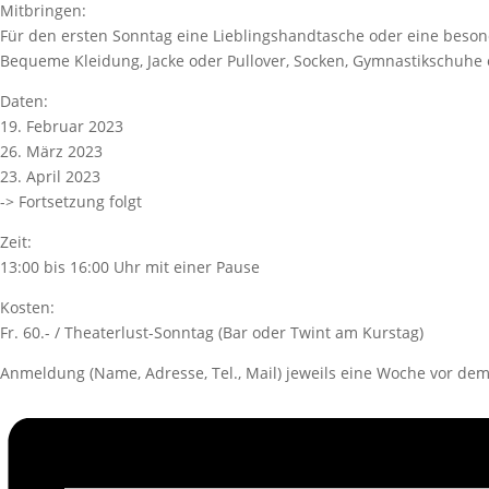
Mitbringen:
Für den ersten Sonntag eine Lieblingshandtasche oder eine bes
Bequeme Kleidung, Jacke oder Pullover, Socken, Gymnastikschuhe 
Daten:
19. Februar 2023
26. März 2023
23. April 2023
-> Fortsetzung folgt
Zeit:
13:00 bis 16:00 Uhr mit einer Pause
Kosten:
Fr. 60.- / Theaterlust-Sonntag (Bar oder Twint am Kurstag)
Anmeldung (Name, Adresse, Tel., Mail) jeweils eine Woche vor de