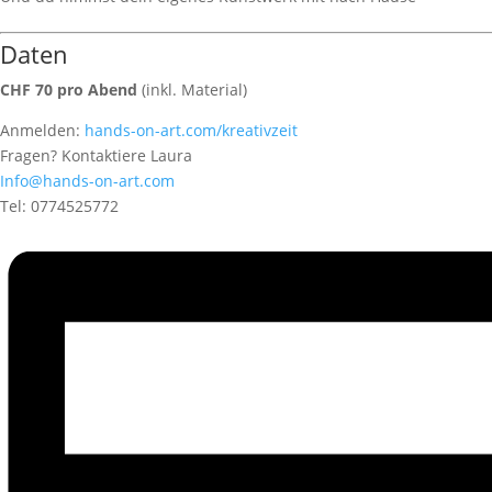
Daten
CHF 70 pro Abend
(inkl. Material)
Anmelden:
hands-on-art.com/kreativzeit
Fragen? Kontaktiere Laura
Info@hands-on-art.com
Tel: 0774525772