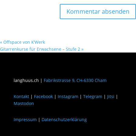
«
Offspace von K’Werk
Gitarrenkurse für Erwachsene – Stufe 2
»
langhuus.ch |
Fabrikstrasse 9, CH-6330 Cham
Kontakt
|
Facebook
|
Instagram
|
Telegram
|
Jitsi
|
Mastodon
Impressum
|
Datenschutzerklärung