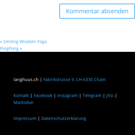
«
Smiling Wisdom Yoga
PingPong
»
langhuus.ch |
Fabrikstrasse 9, CH-6330 Cham
Kontakt
|
Facebook
|
Instagram
|
Telegram
|
Jitsi
|
Mastodon
Impressum
|
Datenschutzerklärung