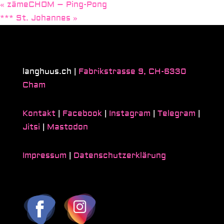
«
zämeCHOM – Ping-Pong
*** St. Johannes
»
langhuus.ch |
Fabrikstrasse 9, CH-6330
Cham
Kontakt
|
Facebook
|
Instagram
|
Telegram
|
Jitsi
|
Mastodon
Impressum
|
Datenschutzerklärung