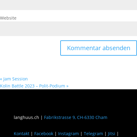
Website
«
Jam Session
Kolin Battle 2023 – Polit-Podium
»
langhuus.ch |
Fabrikstrasse 9, CH-6330 Cham
Kontakt
|
Facebook
|
Instagram
|
Telegram
|
Jitsi
|