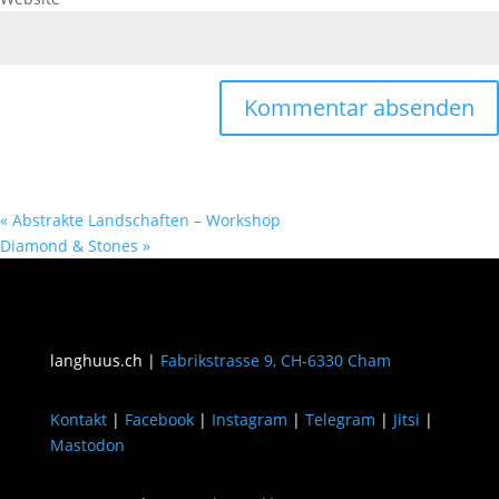
«
Abstrakte Landschaften – Workshop
Diamond & Stones
»
langhuus.ch |
Fabrikstrasse 9, CH-6330 Cham
Kontakt
|
Facebook
|
Instagram
|
Telegram
|
Jitsi
|
Mastodon