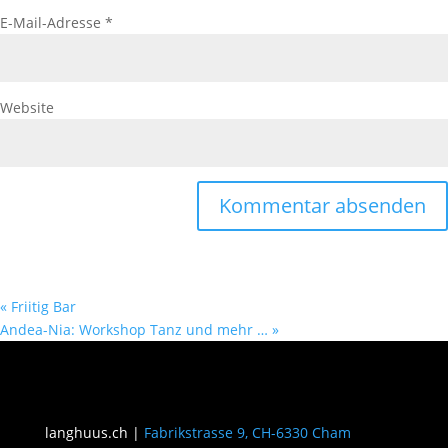
E-Mail-Adresse
*
Website
«
Friitig Bar
Andea-Nia: Workshop Tanz und mehr …
»
langhuus.ch |
Fabrikstrasse 9, CH-6330 Cham