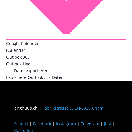
Google Kalender
iCalendar
Outlook 365
Outlook Live
.ics-Datei exportieren
Exportiere Outlook .ics Datei
langhuus.ch |
Fabrikstrasse 9, CH-6330 Cham
Kontakt
|
Facebook
|
Instagram
|
Telegram
|
Jitsi
|
Mastodon