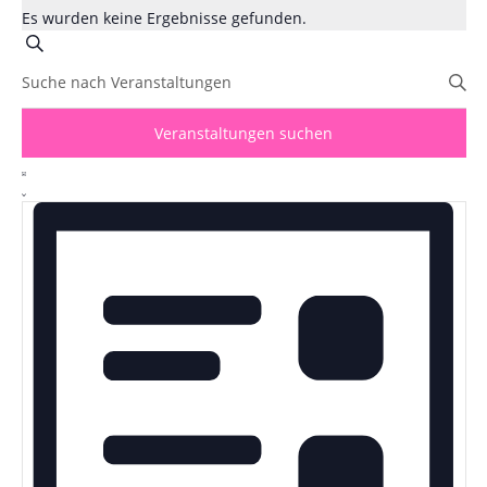
Es wurden keine Ergebnisse gefunden.
Veranstaltungen
Suche
Suche
Bitte
und
Schlüsselwort
eingeben.
Ansichten,
Veranstaltungen suchen
Suche
Navigation
Veranstaltung
nach
Ansichten-
Liste
Veranstaltungen
Navigation
Schlüsselwort.