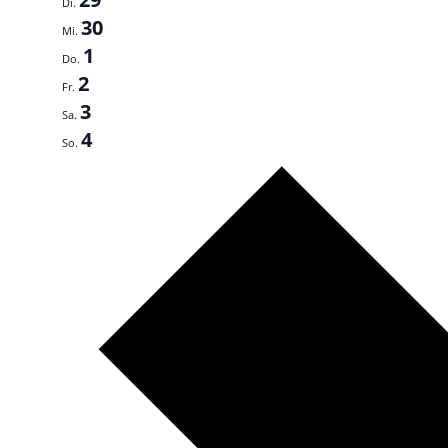
Di.
30
Mi.
1
Do.
2
Fr.
3
Sa.
4
So.
Nächste
Woche