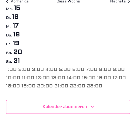
Vorherige
Diese Woche
Nächste
Woche
15
Mo.
von
16
Di.
Veranstaltungen
17
Mi.
18
Do.
19
Fr.
20
Sa.
21
So.
0:00
1:00
2:00
3:00
4:00
5:00
6:00
7:00
8:00
9:00
10:00
11:00
12:00
13:00
14:00
15:00
16:00
17:00
0:00
18:00
19:00
20:00
21:00
22:00
23:00
Montag,
Dienstag,
Mittwoch,
Donnerstag,
Freitag,
Samstag,
Sonntag,
Keine
Keine
Keine
Keine
Keine
Keine
Keine
Juni
Juni
Juni
Juni
Juni
Juni
Juni
Veranstaltungen
Veranstaltungen
Veranstaltungen
Veranstaltungen
Veranstaltungen
Veranstaltungen
Veranstaltungen
15,
16,
17,
18,
19,
20,
21,
Kalender abonnieren
an
an
an
an
an
an
an
2026
2026
2026
2026
2026
2026
2026
diesem
diesem
diesem
diesem
diesem
diesem
diesem
Tag.
Tag.
Tag.
Tag.
Tag.
Tag.
Tag.