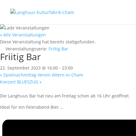
« Alle Veranstaltungen
Diese Veranstaltung hat bereits stattgefunden.
Veranstaltungsserie:
Friitig Bar
Friitig Bar
22. September 2023 @ 16:00
-
23:00
«
Spielnachmittag Verein Altern-in-Cham
Konzert BLUESZUG
»
Die Langhuus Bar hat neu am Freitag schon ab 16 Uhr geöffnet.
Ideal für ein Feierabend-Bier …